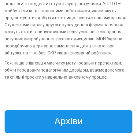
педагоги та студенти готують зустрічі з учнями УЦПТО –
майбутніми кваліфікованими робітниками, які зможуть
продовжувати здобуття вже вищої освіти в нашому закладі.
Студентами одразу другого курсу денної форми навчання
можуть стати їх випускниками після успішного складання
вступних випробувань із фахових дисциплін. МОН України
передбачило державне замовлення для цієї категорії
абітурієнтів – на базі ОКР «кваліфікований робітник».
Тож наша співпраця має чітку мету і реальні перспективи:
обмін передовим педагогічним досвідом, взаємодопомога
та спільні проекти у навчально-виховному процесі.
Aрхіви