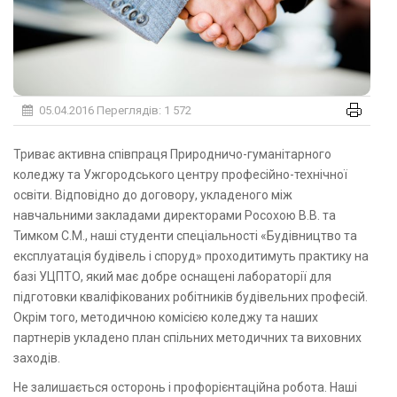
05.04.2016
Переглядів: 1 572
Триває активна співпраця Природничо-гуманітарного
коледжу та Ужгородського центру професійно-технічної
освіти. Відповідно до договору, укладеного між
навчальними закладами директорами Росохою В.В. та
Тимком С.М., наші студенти спеціальності «Будівництво та
експлуатація будівель і споруд» проходитимуть практику на
базі УЦПТО, який має добре оснащені лабораторії для
підготовки кваліфікованих робітників будівельних професій.
Окрім того, методичною комісією коледжу та наших
партнерів укладено план спільних методичних та виховних
заходів.
Не залишається осторонь і профорієнтаційна робота. Наші