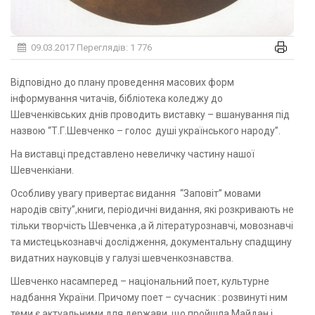
09.03.2017
Переглядів: 1 776
Відповідно до плану проведення масових форм
інформування читачів, бібліотека коледжу до
Шевченківських днів проводить виставку – вшанування під
назвою “Т.Г.Шевченко – голос душі українського народу”.
На виставці представлено невеличку частину нашої
Шевченкіани.
Особливу увагу привертає видання “Заповіт” мовами
народів світу”,книги, періодичні видання, які розкривають не
тільки творчість Шевченка ,а й літературознавчі, мовознавчі
та мистецькознавчі дослідження, документальну спадщину
видатних науковців у галузі шевченкознавства.
Шевченко насамперед – національний поет, культурне
надбання України. Причому поет – сучасник : розвинуті ним
теми є актуальними для держави, що пройшла Майдан і