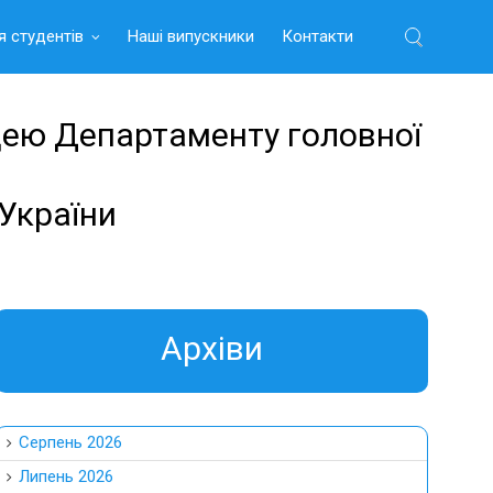
я студентів
Наші випускники
Контакти
Найти:
ицею Департаменту головної
 України
Aрхіви
Серпень 2026
Липень 2026