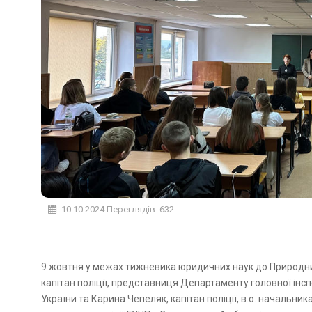
10.10.2024
Переглядів: 632
9 жовтня у межах тижневика юридичних наук до Природни
капітан поліції, представниця Департаменту головної інсп
України та Карина Чепеляк, капітан поліції, в.о. началь