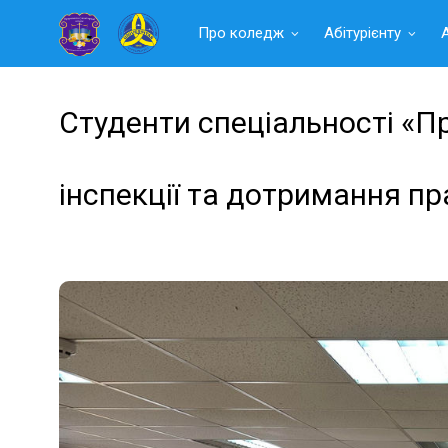
Читать
Про коледж
Абітурієнту
далее
Студенти спеціальності «П
інспекції та дотримання пр