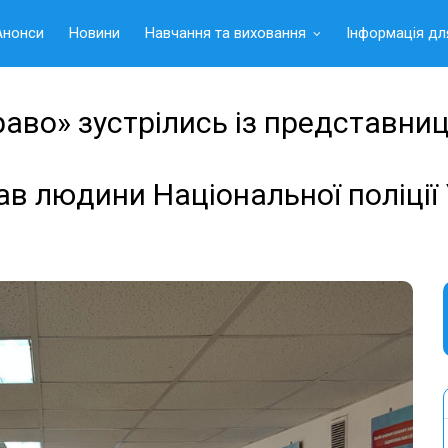
Анонси
Новини
Навчання та виховання
Інформація дл
раво» зустрілись із представн
ав людини Національної поліції