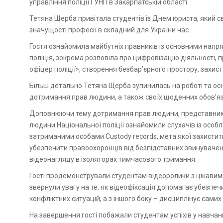
управління поліції ГУНП в Закарпатській області.
Тетяна Щерба привітала студентів із Днем юриста, який 
значущості професії в складний для України час.
Гостя ознайомила майбутніх правників із основними напря
поліція, зокрема розповіла про цифровізацію діяльності,
офіцер поліції», створення безбар’єрного простору, захис
Більш детально Тетяна Щерба зупинилась на роботі та ос
дотримання прав людини, а також своїх щоденних обов’яз
Доповнюючи тему дотримання прав людини, представники
людини Національної поліції ознайомили слухачів із особли
затриманими особами Custody records, мета якої захистит
убезпечити правоохоронців від безпідставних звинувач
відеонагляду в ізоляторах тимчасового тримання.
Гості продемонстрували студентам відеоролики з цікавим
звернули увагу на те, як відеофіксація допомагає убезпеч
конфліктних ситуацій, а з іншого боку – дисциплінує самих
На завершення гості побажали студентам успіхів у навчан