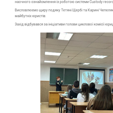
наочного ознайомлення із роботою системи Custody record
Висловлюємо щиру подяку Тетяні Щербі та Карині Чепеляк 
майбутніх юристів.
Захід відбувався за ініціативи голови циклової комісії ю