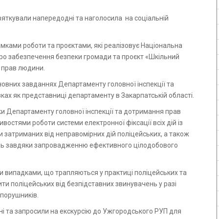
святкували напередодні та наголосила на соціальній
мками роботи та проєктами, які реалізовує Національна
 про забезпечення безпеки громади та проєкт «Шкільний
т прав людини.
новних завданнях Департаменту головної інспекції та
ках як представниці департаменту в Закарпатській області.
 Департаменту головної інспекції та дотримання прав
востями роботи системи електронної фіксації всіх дій із
и затриманих від неправомірних дій поліцейських, а також
ень завдяки запровадженню ефективного цілодобового
и випадками, що трапляються у практиці поліцейських та
ити поліцейських від безпідставних звинувачень у разі
 порушників.
ні та запросили на екскурсію до Ужгородського РУП для