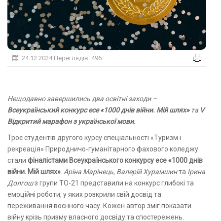
24.12.2024
Переглядів: 496
Нещодавно завершились два освітні заходи –
Всеукраїнський конкурс есе «1000 днів війни. Мій шлях»
та
V
Відкритий марафон з української мови.
Троє студентів другого курсу спеціальності «Туризм і
рекреація» Природничо-гуманітарного фахового коледжу
стали
фіналістами
Всеукраїнського конкурсу есе «1000 днів
війни. Мій шлях»
.
Аріна Марінець, Валерій Хурамшин
та
Ірина
Долгош
з групи ТО-21 представили на конкурс глибокі та
емоційні роботи, у яких розкрили свій досвід та
переживання воєнного часу. Кожен автор зміг показати
війну крізь призму власного досвіду та спостережень.