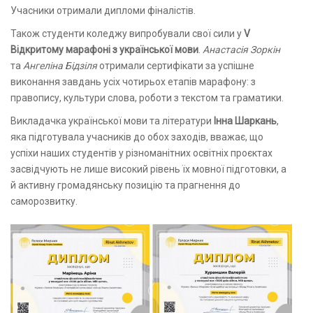
Учасники отримали дипломи фіналістів.
Також студенти коледжу випробували свої сили у
V
Відкритому марафоні з української мови
.
Анастасія Зоркін
та
Ангеліна Бідзіля
отримали сертифікати за успішне
виконання завдань усіх чотирьох етапів марафону: з
правопису, культури слова, роботи з текстом та граматики.
Викладачка української мови та літератури
Інна Шаркань
,
яка підготувала учасників до обох заходів, вважає, що
успіхи наших студентів у різноманітних освітніх проєктах
засвідчують не лише високий рівень їх мовної підготовки, а
й активну громадянську позицію та прагнення до
саморозвитку.