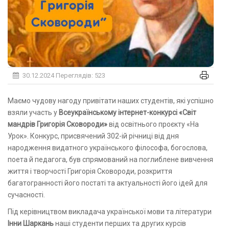
30.12.2024
Переглядів: 523
Маємо чудову нагоду привітати наших студентів, які успішно
взяли участь у
Всеукраїнському інтернет-конкурсі «Світ
мандрів Григорія Сковороди»
від освітнього проєкту «На
Урок». Конкурс, присвячений 302-ій річниці від дня
народження видатного українського філософа, богослова,
поета й педагога, був спрямований на поглиблене вивчення
життя і творчості Григорія Сковороди, розкриття
багатогранності його постаті та актуальності його ідей для
сучасності.
Під керівництвом викладача української мови та літератури
Інни Шаркань
наші студенти перших та других курсів