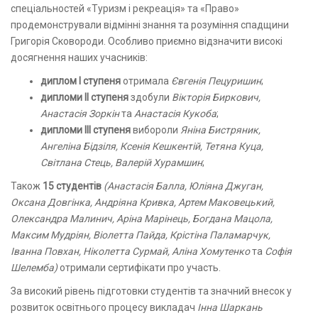
спеціальностей «Туризм і рекреація» та «Право»
продемонстрували відмінні знання та розуміння спадщини
Григорія Сковороди. Особливо приємно відзначити високі
досягнення наших учасників:
диплом І ступеня
отримала
Євгенія Пецуришин
;
дипломи ІІ ступеня
здобули
Вікторія Биркович,
Анастасія Зоркін
та
Анастасія Кукоба
;
дипломи ІІІ ступеня
вибороли
Яніна Бистряник,
Ангеліна Бідзіля, Ксенія Кешкентій, Тетяна Куца,
Світлана Стець, Валерій Хурамшин
;
Також
15 студентів
(Анастасія Балла, Юліяна Джуган,
Оксана Довгінка, Андріяна Кривка, Артем Маковецький,
Олександра Малинич, Аріна Марінець, Богдана Мацола,
Максим Мудріян, Віолетта Пайда, Крістіна Паламарчук,
Іванна Повхан, Ніколетта Сурмай, Аліна Хомутенко
та
Софія
Шелемба)
отримали сертифікати про участь.
За високий рівень підготовки студентів та значний внесок у
розвиток освітнього процесу викладач
Інна Шаркань