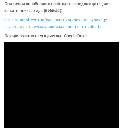
Створення онлайнового освітнього середовища
під час
карантинних заходів
(вебінар):
https://naurok.com.ua/webinar/stvorennya-onlaynovogo-
osvitnogo-seredovischa-pid-chas-karantinnih-zahodiv
Як користуватись гугл диском - Google Drive: