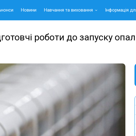
Анонси
Новини
Навчання та виховання
Інформація дл
дготовчі роботи до запуску оп