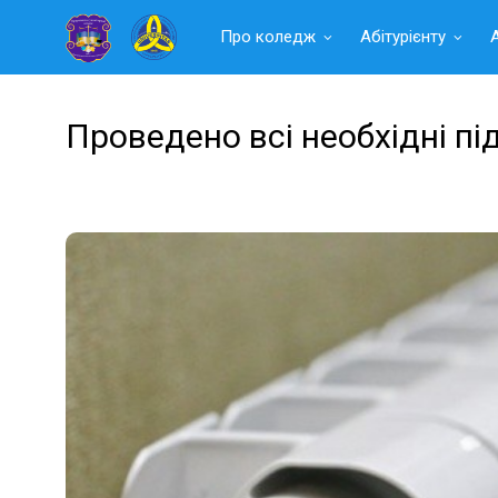
Читать
Про коледж
Абітурієнту
далее
Проведено всі необхідні пі