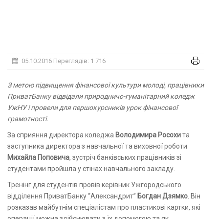
05.10.2016
Переглядів: 1 716
З метою підвищення фінансової культури молоді, працівники
ПриватБанку відвідали природничо-гуманітарний коледж
УжНУ і провели для першокурсників урок фінансової
грамотності.
За сприяння директора коледжа
Володимира Росохи
та
заступника директора з навчальної та виховної роботи
Михайла Поповича
, зустріч банківських працівників зі
студентами пройшла у стінах навчального закладу.
Тренінг для студентів провів керівник Ужгородського
відділення ПриватБанку “Александрит”
Богдан Дзямко
. Він
розказав майбутнім спеціалістам про пластикові картки, які
операції можна здійснювати з їх допомогою та як