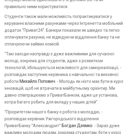
правильно ними користуватися.
Студенти також мали можливість попрактикуватися у
керуванні власними рахунками через Інтренетта мобільний
додаток “Приват24”. Банкіри показали як швидко та легко
оплачувати рахунки, не відвідуючи відділення банку та не
сплачуюючи зайвих комісій.
“Такі заходи насправді є дуже важливими для сучасної
молоді, зокрема для студентів, адже з розвитком
технологій, збільшуються можливості для самореалізації, -
розповідає заступник керівника з навчальної та виховної
роботи
Михайло Попович
. - Молодь як ніхто має бути в курсі
інновацій, щоб не втрачати в майбутньому орієнтир. Ми
давно співпрацюємо з ПриватБанком, адже це установа,
котра багато робить для вкладу у наших дітей”.
“Пріоритетом нашого банку є робота з молоддю, -
розповідає керівник Ужгородського відділення
ПриватБанку “Александрит”
Богдан Дзямко
. - Зараз дуже
важливо молодим людям, зокрема студентам, бути у курсі