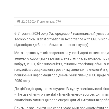
22.05.2024
Переглядів: 779
6-7 травня 2024 року Ужгородський національний університет проводив міжнародний воркшоп «Characteristics of Green
Technological Transformation in Accordance with EGD Visio
відповідно до Європейського зеленого курсу).
Мета воркшопу – обговорення за участі українських і за
зеленого курсу (зміна клімату, енергетика, транспорт, про
забруднення, біорізноманіття, фінанси, торгівля); обмін з
галузей, що зацікавлені у розвитку зелених технологій ві
поширення інформації про динамічний план дій ЄС щодо 
2050 року.
До цієї події долучився студент IV курсу спеціальності 
«The use of environmentally friendly energy sources to min
екологічно-чистих джерел енергії для мінімізування проб
Приємно зазначити, що серед учасників воркшопу були п