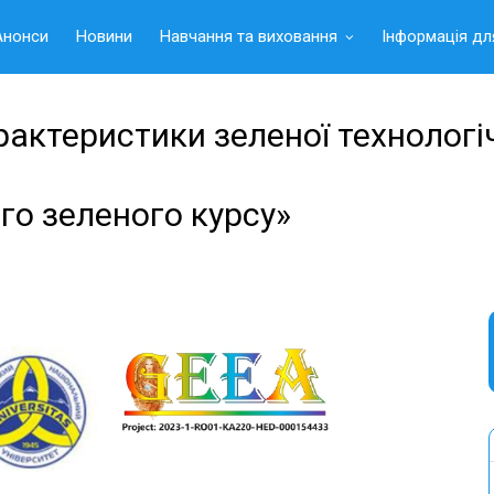
Анонси
Новини
Навчання та виховання
Інформація дл
ктеристики зеленої технологі
го зеленого курсу»