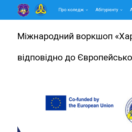
Читать
Про коледж
Абітурієнту
далее
Міжнародний воркшоп «Хара
відповідно до Європейсько