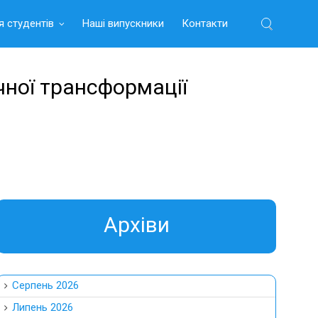
я студентів
Наші випускники
Контакти
Найти:
чної трансформації
Aрхіви
Серпень 2026
Липень 2026