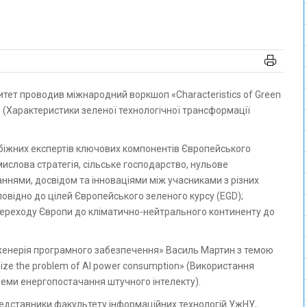
n» (Характеристики зеленої технологічної трансформації
рубіжних експертів ключових компонентів Європейського
мислова стратегія, сільське господарство, нульове
наннями, досвідом та інноваціями між учасниками з різних
дповідно до цілей Європейського зеленого курсу (EGD);
переходу Європи до кліматично-нейтрального континенту до
«Інженерія програмного забезпечення» Василь Мартин з темою
imize the problem of AI power consumption» (Використання
леми енергопостачання штучного інтелекту).
редставники факультету інформаційних технологій УжНУ,