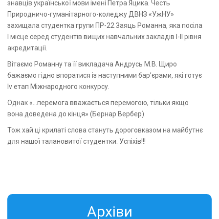
знавців української мови імені Петра Яцика. Честь
Природничо-гуманітарного-коледжу ДВНЗ «УжНУ»
захищала студентка групи ПР-22 Заяць Романна, яка посіла
І місце серед студентів вищих навчальних закладів І-ІІ рівня
акредитації.
Вітаємо Романну та її викладача Андрусь М.В. Щиро
бажаємо гідно впоратися із наступними бар’єрами, які готує
Iv етап Міжнародного конкурсу.
Однак «…перемога вважається перемогою, тільки якщо
вона доведена до кінця» (Бернар Вербер).
Тож хай ці крилаті слова стануть дороговказом на майбутнє
для нашої талановитої студентки. Успіхів!!!
Aрхіви