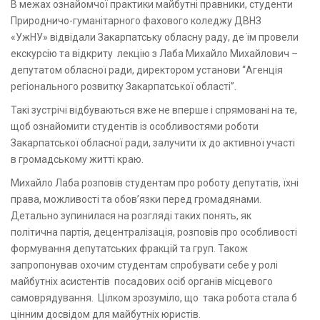
В межах ознайомчої практики майбутні правники, студенти
Природничо-гуманітарного фахового коледжу ДВНЗ
«УжНУ» відвідали Закарпатську обласну раду, де їм провели
екскурсію та відкриту лекцію з Лаба Михайло Михайлович –
депутатом обласної ради, директором установи “Агенція
регіонального розвитку Закарпатської області”.
Такі зустрічі відбуваються вже не вперше і спрямовані на те,
щоб ознайомити студентів із особливостями роботи
Закарпатської обласної ради, залучити їх до активної участі
в громадському житті краю.
Михайло Лаба розповів студентам про роботу депутатів, їхні
права, можливості та обов’язки перед громадянами.
Детально зупинилася на розгляді таких понять, як
політична партія, децентралізація, розповів про особливості
формування депутатських фракцій та груп. Також
запропонував охочим студентам спробувати себе у ролі
майбутніх асистентів посадових осіб органів місцевого
самоврядування. Цілком зрозуміло, що така робота стала б
цінним досвідом для майбутніх юристів.