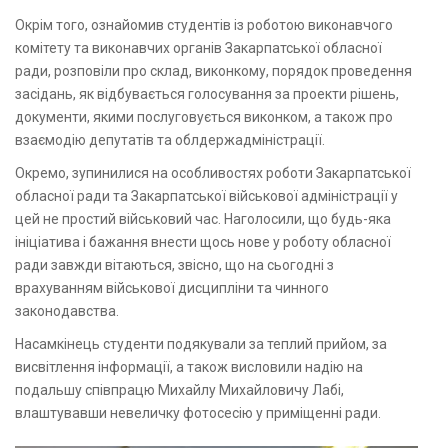
Окрім того, ознайомив студентів із роботою виконавчого
комітету та виконавчих органів Закарпатської обласної
ради, розповіли про склад, виконкому, порядок проведення
засідань, як відбувається голосування за проекти рішень,
документи, якими послуговується виконком, а також про
взаємодію депутатів та облдержадміністрації.
Окремо, зупинилися на особливостях роботи Закарпатської
обласної ради та Закарпатської військової адміністрації у
цей не простий військовий час. Наголосили, що будь-яка
ініціатива і бажання внести щось нове у роботу обласної
ради завжди вітаються, звісно, що на сьогодні з
врахуванням військової дисципліни та чинного
законодавства.
Насамкінець студенти подякували за теплий прийом, за
висвітлення інформації, а також висловили надію на
подальшу співпрацю Михайлу Михайловичу Лабі,
влаштувавши невеличку фотосесію у приміщенні ради.