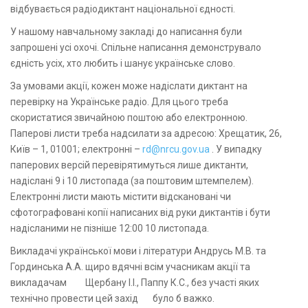
відбувається радіодиктант національної єдності.
У нашому навчальному закладі до написання були
запрошені усі охочі. Спільне написання демонструвало
єдність усіх, хто любить і шанує українське слово.
За умовами акції, кожен може надіслати диктант на
перевірку на Українське радіо. Для цього треба
скористатися звичайною поштою або електронною.
Паперові листи треба надсилати за адресою: Хрещатик, 26,
Київ – 1, 01001; електронні –
rd@nrcu.gov.ua
. У випадку
паперових версій перевірятимуться лише диктанти,
надіслані 9 і 10 листопада (за поштовим штемпелем).
Електронні листи мають містити відскановані чи
сфотографовані копії написаних від руки диктантів і бути
надісланими не пізніше 12:00 10 листопада.
Викладачі української мови і літератури Андрусь М.В. та
Гординська А.А. щиро вдячні всім учасникам акції та
викладачам Щербану І.І., Паппу К.С., без участі яких
технічно провести цей захід було б важко.