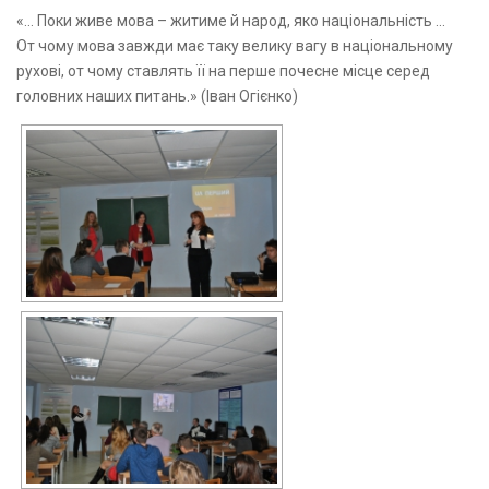
«… Поки живе мова – житиме й народ, яко національність ...
От чому мова завжди має таку велику вагу в національному
рухові, от чому ставлять її на перше почесне місце серед
головних наших питань.» (Іван Огієнко‎)