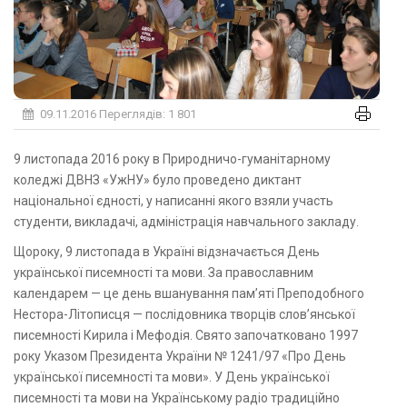
09.11.2016
Переглядів: 1 801
9 листопада 2016 року в Природничо-гуманітарному
коледжі ДВНЗ «УжНУ» було проведено диктант
національної єдності, у написанні якого взяли участь
студенти, викладачі, адміністрація навчального закладу.
Щороку, 9 листопада в Україні відзначається День
української писемності та мови. За православним
календарем — це день вшанування пам’яті Преподобного
Нестора-Літописця — послідовника творців слов’янської
писемності Кирила і Мефодія. Свято започатковано 1997
року Указом Президента України № 1241/97 «Про День
української писемності та мови». У День української
писемності та мови на Українському радіо традиційно