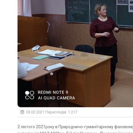
03.02.2021
Переглядів: 1 217
2 лютого 2021року в Природничо-гуманітарному фаховому коледжі відбулась відкрита лекція на тему “ Українська