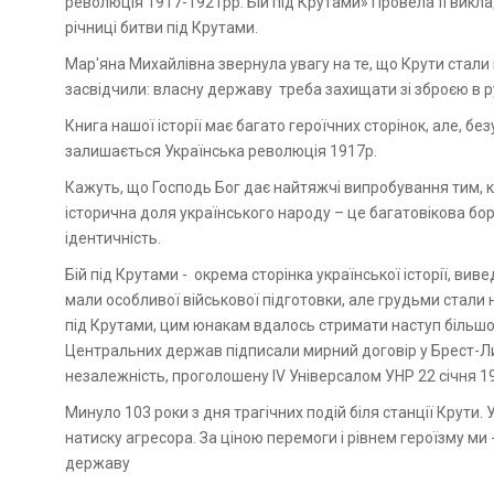
революція 1917-1921рр. Бій під Крутами» Провела її викла
річниці битви під Крутами.
Мар'яна Михайлівна звернула увагу на те, що Крути стали п
засвідчили: власну державу треба захищати зі зброєю в р
Книга нашої історії має багато героїчних сторінок, але, б
залишається Українська революція 1917р.
Кажуть, що Господь Бог дає найтяжчі випробування тим, 
історична доля українського народу – це багатовікова бо
ідентичність.
Бій під Крутами - окрема сторінка української історії, ви
мали особливої військової підготовки, але грудьми стали 
під Крутами, цим юнакам вдалось стримати наступ більшов
Центральних держав підписали мирний договір у Брест-Ли
незалежність, проголошену IV Універсалом УНР 22 січня 1
Минуло 103 роки з дня трагічних подій біля станції Крути
натиску агресора. За ціною перемоги і рівнем героїзму ми 
державу