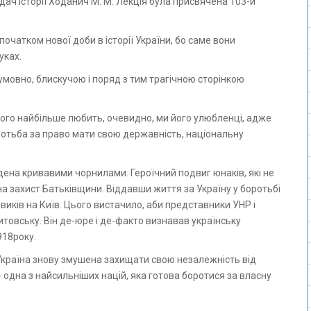
дач історії Ходанич М. М. Лекція була присвячена 103-й
очатком нової доби в історії України, бо саме вони
уках.
езумовно, блискучою і поряд з тим трагічною сторінкою
кого найбільше любить, очевидно, ми його улюбленці, адже
ротьба за право мати свою державність, національну
ведена кривавими чорнилами. Героїчний подвиг юнаків, які не
на захист Батьківщини. Віддавши життя за Україну у боротьбі
иків на Київ. Цього вистачило, аби представники УНР і
товську. Він де-юре і де-факто визнавав українську
918року.
. Україна знову змушена захищати свою незалежність від
- одна з найсильніших націй, яка готова боротися за власну