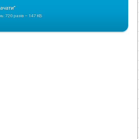
ачати”
нь: 720 разів – 147 КБ