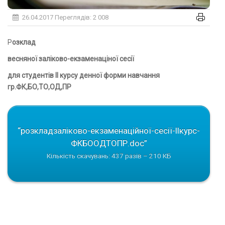
26.04.2017
Переглядів: 2 008
Розклад
весняної заліково-екзаменаціної сесії
для студентів ІІ курсу денної форми навчання
гр.ФК,БО,ТО,ОД,ПР
“розкладзаліково-екзаменаційної-сесії-ІІкурс-
ФКБООДТОПР.doc”
Кількість скачувань: 437 разів – 210 КБ