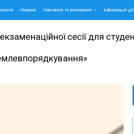
Анонси
Новини
Навчання та виховання
Інформація дл
екзаменаційної сесії для студе
Землевпорядкування»