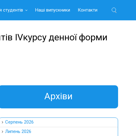
я студентів
Наші випускники
Контакти
Найти:
нтів IVкурсу денної форми
Aрхіви
Серпень 2026
Липень 2026