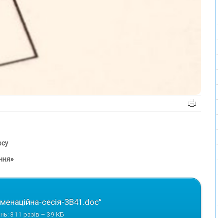
рсу
ння»
менаційна-сесія-ЗВ41.doc”
нь: 311 разів – 39 КБ