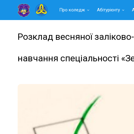
Читать
Про коледж
Абітурієнту
далее
Розклад весняної заліково-
навчання спеціальності «