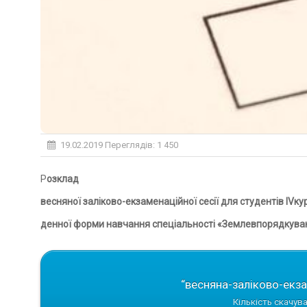
19.02.2019
Переглядів: 1 450
Розклад
весняної заліково-екзаменаційної сесії для студентів
IV
ку
денної форми навчання спеціальності «Землевпорядкува
“весняна-заліково-екза
Кількість скачува