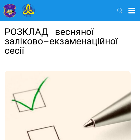
Найти
РОЗКЛАД весняної
заліково–екзаменаційної
сесії