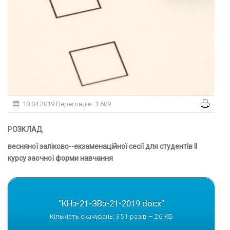
10.04.2019
Переглядів: 1 609
РОЗКЛ
весняної заліково--екзаменаційної сесії для студентів IІ
курсу заочної форми навчання
“КНз-21-ЗВз-21-2019.docx”
Кількість скачувань: 351 разів – 26 КБ