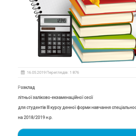
16.05.2019
Переглядів: 1 876
Розклад
літньої заліково-екзаменаційної сесії
для студентів III курсу денної форми навчання спеціальн
на 2018/2019 н.р.