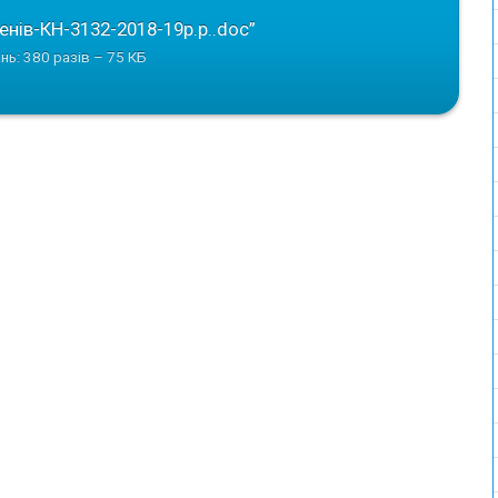
енів-КН-3132-2018-19р.р..doc”
нь: 380 разів – 75 КБ