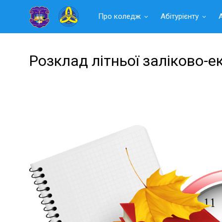
Читать
Про коледж
Абітурієнту
далее
Розклад літньої заліково-е