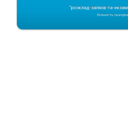
“розклад-заліків-та-екзам
Кількість скачува