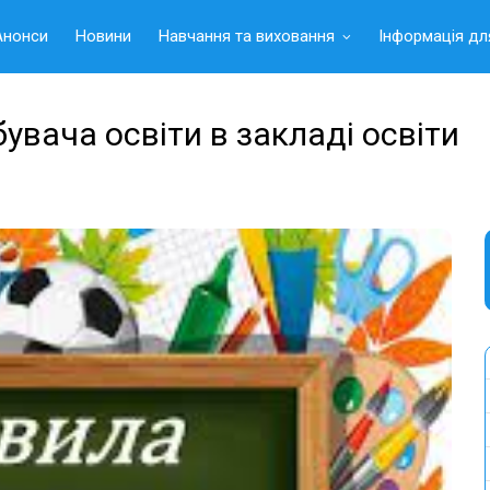
Анонси
Новини
Навчання та виховання
Інформація дл
увача освіти в закладі освіти