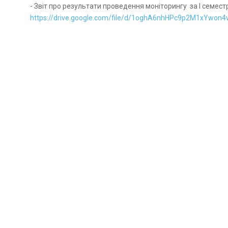
- Звіт про результати проведення моніторингу за І семестр 
https://drive.google.com/file/d/1oghA6nhHPc9p2M1xYwon