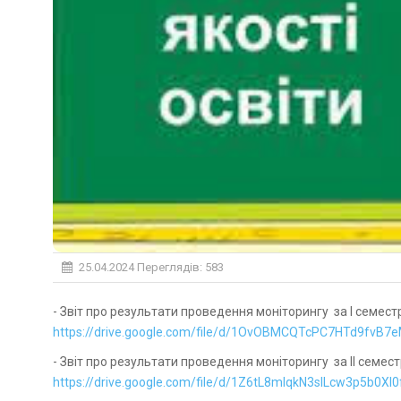
25.04.2024
Переглядів: 583
- Звіт про результати проведення моніторингу за І семестр
https://drive.google.com/file/d/1OvOBMCQTcPC7HTd9fvB7
- Звіт про результати проведення моніторингу за ІІ семест
https://drive.google.com/file/d/1Z6tL8mlqkN3slLcw3p5b0X