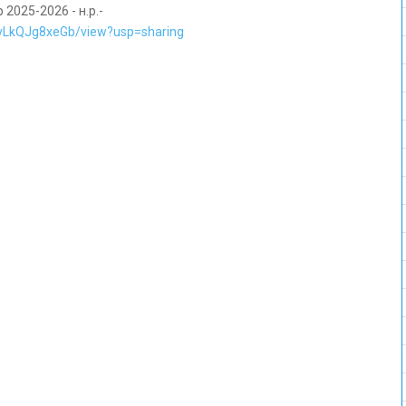
2025-2026 - н.р.-
4vLkQJg8xeGb/view?usp=sharing