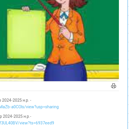
 2024-2025 н.р. -
eMaZb-a0COIs/view?usp=sharing
р 2024-2025 н.р.-
l0f3UL40BV/view?ts=6937eed9