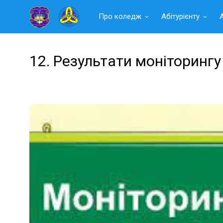
Читать
Про коледж
Абітурієнту
далее
12. Результати моніторингу 