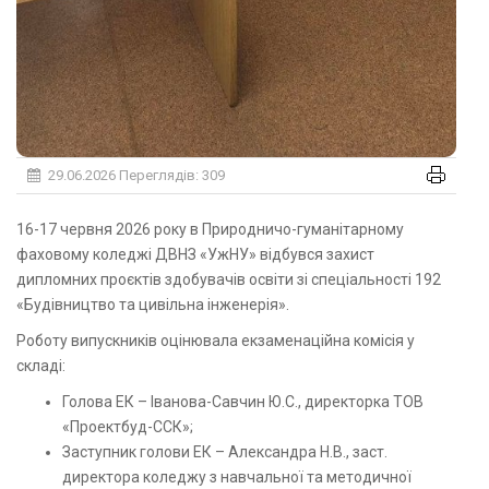
29.06.2026
Переглядів: 309
16-17 червня 2026 року в Природничо-гуманітарному
фаховому коледжі ДВНЗ «УжНУ» відбувся захист
дипломних проєктів здобувачів освіти зі спеціальності 192
«Будівництво та цивільна інженерія».
Роботу випускників оцінювала екзаменаційна комісія у
складі:
Голова ЕК – Іванова-Савчин Ю.С., директорка ТОВ
«Проектбуд-ССК»;
Заступник голови ЕК – Александра Н.В., заст.
директора коледжу з навчальної та методичної