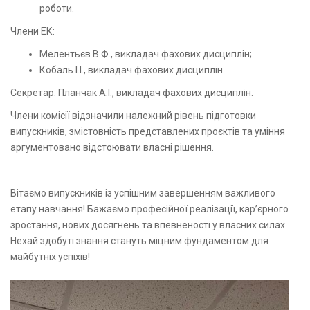
роботи.
Члени ЕК:
Мелентьєв В.Ф., викладач фахових дисциплін;
Кобаль І.І., викладач фахових дисциплін.
Секретар: Планчак А.І., викладач фахових дисциплін.
Члени комісії відзначили належний рівень підготовки
випускників, змістовність представлених проєктів та уміння
аргументовано відстоювати власні рішення.
Вітаємо випускників із успішним завершенням важливого
етапу навчання! Бажаємо професійної реалізації, кар’єрного
зростання, нових досягнень та впевненості у власних силах.
Нехай здобуті знання стануть міцним фундаментом для
майбутніх успіхів!