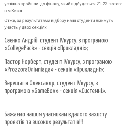
успішно пройшли до фіналу, який відбудеться 21-23 лютого
в м.Києві.
Отже, за результатами відбору наші студенти візьмуть
участь у двох секціях:
Саєнко Андрій, студент IVкурсу, з програмою
«CollegePack» - секція «Прикладні»;
Пастор Норберт, студент IVкурсу, з програмою
«ProzzoraОлімпіада» - секція «Прикладні»;
Верещагін Олександр, студент IVкурсу, з
програмою «GameBox» - секція «Системні».
Бажаємо нашим учасникам вдалого захисту
проектів та високих результатів!!!